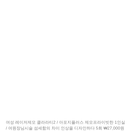
여성 레이저제모 클라라티2 / 아포지플러스 제모프라이빗한 1인실
/ 여원장님시술 섬세함의 차이 인상을 디자인하다 5회 ₩27,000원