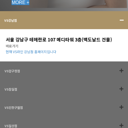
MORE +
VS강남점
서울 강남구 테헤란로 107 메디타워 3층(맥도날드 건물)
바로가기
현재 VS라인 강남점 홈페이지입니다
VS압구정점
VS잠실점
VS인천구월점
VS일산점