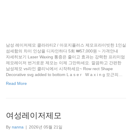
남성 레이저제모 클라라티2 / 아포지플러스 제모프라이빗한 1인실
섬세함의 차이 인상을 디자인하다 5회 ₩57,000원 ~ 가격안내
자세히보기 Laser Waxing 통증은 줄이고 효과는 강력한 프리미엄
제모레이저 번거로운 제모는 이제 그만하세요. 깔끔하고 간편한
남성제모 vs라인 클리닉에서 시작하세요~ Row rect Shape
Decorative svg added to bottom L a s e r W a x i n g 모근의…
Read More
여성레이저제모
By
nanna
|
2026년 05월 21일