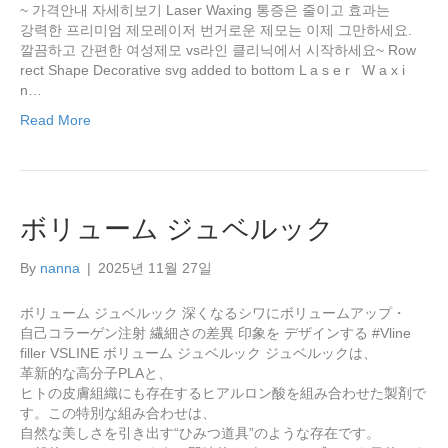
~ 가격안내 자세히보기 Laser Waxing 통증은 줄이고 효과는
강력한 프리미엄 제모레이저 번거로운 제모는 이제 그만하세요.
깔끔하고 간편한 여성제모 vs라인 클리닉에서 시작하세요~ Row
rect Shape Decorative svg added to bottom L a s e r W a x i
n…
Read More
ボリューム ジュベルック
By
nanna
|
2025년 11월 27일
ボリューム ジュベルック 深くなるシワにボリュームアップ・
自己コラーゲン注射 繊細さの差異 印象を デザインする #Vline
filler VSLINE ボリューム ジュベルック ジュベルックは、
革新的な高分子PLAと、
ヒトの皮膚組織にも存在するヒアルロン酸を組み合わせた製剤で
す。この特別な組み合わせは、
自然な美しさを引き出す“ひみつ道具”のような存在です。