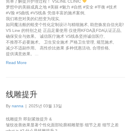
简单了解提升护理过程！ VSLINE CLINIC
梦想中的美丽成真之地 #美丽 #魅力 #自然 #安全 #平衡 #技术
#V脸 #S曲线 #VS线条 凭借丰富的施术案例,
我们将您对美的幻想变为现实,
如同魔法般的蜕变个性化定制设计与精细施术, 助您焕发自信光彩!
VS Line 的特别之处 正品足量使用 仅使用KFDA及FDA认证正品,
确保安全与效果。 诚信医疗施术 VS线条坚持诚信医疗,
不推荐不必要施术。 卫生安全施术 严格卫生管理, 规范施术,
减少不适副作用。 高性价比效果 多种优惠活动, 合理价格,
提供满意效果。…
Read More
线雕提升
By
nanna
|
2025년 03월 13일
线雕提升 即刻紧致提升 &
皱纹改善效果显著个性化面部轮廓精雕塑形 细节之差 细节之差
what is it? 什么是线雕提升？