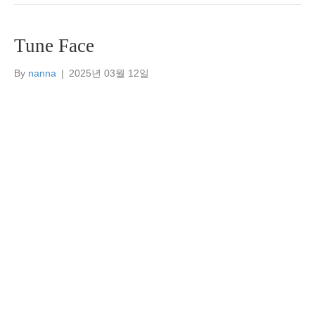
Tune Face
By
nanna
|
2025년 03월 12일