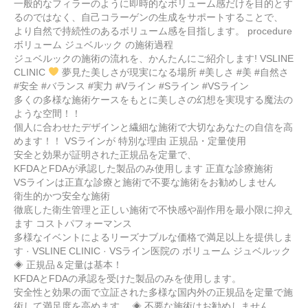
一般的なフィラーのように即時的なボリューム感だけを目的とす
るのではなく、自己コラーゲンの生成をサポートすることで、
より自然で持続性のあるボリューム感を目指します。 procedure
ボリューム ジュベルック の施術過程
ジュベルックの施術の流れを、かんたんにご紹介します! VSLINE
CLINIC
夢見た美しさが現実になる場所 #美しさ #美 #自然さ
#安全 #バランス #実力 #Vライン #Sライン #VSライン
多くの多様な施術ケースをもとに美しさの幻想を実現する魔法の
ような空間！！
個人に合わせたデザインと繊細な施術で大切なあなたの自信を高
めます！！ VSラインが 特別な理由 正規品・定量使用
安全と効果が証明された正規品を定量で、
KFDAとFDAが承認した製品のみ使用します 正直な診療施術
VSラインは正直な診療と施術で不要な施術をお勧めしません
衛生的かつ安全な施術
徹底した衛生管理と正しい施術で不快感や副作用を最小限に抑え
ます コストパフォーマンス
多様なイベントによるリーズナブルな価格で満足以上を提供しま
す · VSLINE CLINIC · VSライン医院の ボリューム ジュベルック
◈ 正規品＆定量は基本！
KFDAとFDAの承認を受けた製品のみを使用します。
安全性と効果の面で立証された多様な国内外の正規品を定量で施
術して満足度を高めます。 ◈ 不要な施術はお勧めしません。