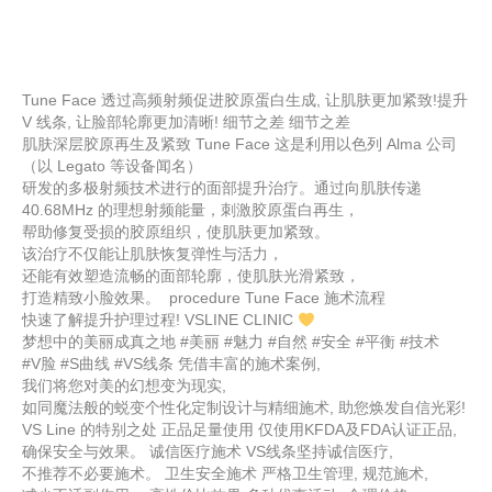
Tune Face 透过高频射频促进胶原蛋白生成, 让肌肤更加紧致!提升
V 线条, 让脸部轮廓更加清晰! 细节之差 细节之差
肌肤深层胶原再生及紧致 Tune Face 这是利用以色列 Alma 公司
（以 Legato 等设备闻名）
研发的多极射频技术进行的面部提升治疗。通过向肌肤传递
40.68MHz 的理想射频能量，刺激胶原蛋白再生，
帮助修复受损的胶原组织，使肌肤更加紧致。
该治疗不仅能让肌肤恢复弹性与活力，
还能有效塑造流畅的面部轮廓，使肌肤光滑紧致，
打造精致小脸效果。 procedure Tune Face 施术流程
快速了解提升护理过程! VSLINE CLINIC
梦想中的美丽成真之地 #美丽 #魅力 #自然 #安全 #平衡 #技术
#V脸 #S曲线 #VS线条 凭借丰富的施术案例,
我们将您对美的幻想变为现实,
如同魔法般的蜕变个性化定制设计与精细施术, 助您焕发自信光彩!
VS Line 的特别之处 正品足量使用 仅使用KFDA及FDA认证正品,
确保安全与效果。 诚信医疗施术 VS线条坚持诚信医疗,
不推荐不必要施术。 卫生安全施术 严格卫生管理, 规范施术,