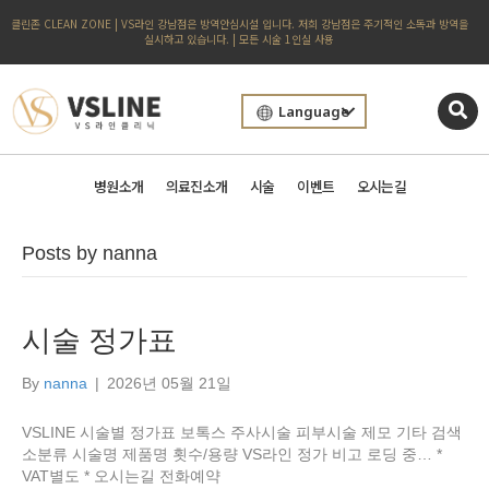
클린존 CLEAN ZONE | VS라인 강남점은 방역안심시설 입니다. 저희 강남점은 주기적인 소독과 방역을
실시하고 있습니다. | 모든 시술 1인실 사용
Language
병원소개
의료진소개
시술
이벤트
오시는길
Posts by nanna
시술 정가표
By
nanna
|
2026년 05월 21일
VSLINE 시술별 정가표 보톡스 주사시술 피부시술 제모 기타 검색
소분류 시술명 제품명 횟수/용량 VS라인 정가 비고 로딩 중… *
VAT별도 * 오시는길 전화예약