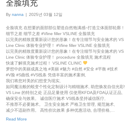
全脸填充
By
nanna
|
2025년 03월 12일
全脸填充 在想要的面部部位塑造自然饱满感~打造立体面部轮廓！
细节之差 细节之差 #Vline filler VSLINE 全脸填充
以完美的精致度重新设计您的形象！在专注细节与安全施术的 VS
Line Clinic 体验专业护理！ #Vline filler VSLINE 全脸填充
以完美的精致度重新设计您的形象！在专注细节与安全施术的 VS
Line Clinic 体验专业护理！ procedure 全脸填充 施术流程
快速了解填充施术过程！ VSLINE CLINIC
梦想中的美丽成真之地 #美丽 #魅力 #自然 #安全 #平衡 #技术
#V脸 #S曲线 #VS线条 凭借丰富的施术案例,
我们将您对美的幻想变为现实,
如同魔法般的蜕变个性化定制设计与精细施术, 助您焕发自信光彩!
VS Line 的特别之处 正品足量使用 仅使用KFDA及FDA认证正品,
确保安全与效果。 诚信医疗施术 VS线条坚持诚信医疗,
不推荐不必要施术。 卫生安全施术 严格卫生管理, 规范施术,
减少不适副作用。 高性价比效果 多种优惠活动, 合理价格,…
Read More