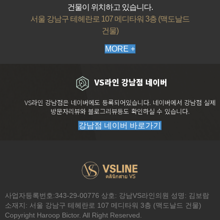
건물이 위치하고 있습니다.
서울 강남구 테헤란로 107 메디타워 3층 (맥도날드
건물)
MORE +
VS라인 강남점 네이버
VS라인 강남점은 네이버에도 등록되어있습니다. 네이버에서 강남점 실제
방문자리뷰와 블로그리뷰등도 확인하실 수 있습니다.
강남점 네이버 바로가기
전화문의
시술
이벤트
카톡상담
네이버톡톡
사업자등록번호:343-29-00776 상호: 강남VS라인의원 성명: 김보람
소재지: 서울 강남구 테헤란로 107 메디타워 3층 (맥도날드 건물)
Copyright Haroop Bictor. All Right Reserved.