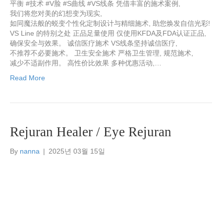
平衡 #技术 #V脸 #S曲线 #VS线条 凭借丰富的施术案例,
我们将您对美的幻想变为现实,
如同魔法般的蜕变个性化定制设计与精细施术, 助您焕发自信光彩!
VS Line 的特别之处 正品足量使用 仅使用KFDA及FDA认证正品,
确保安全与效果。 诚信医疗施术 VS线条坚持诚信医疗,
不推荐不必要施术。 卫生安全施术 严格卫生管理, 规范施术,
减少不适副作用。 高性价比效果 多种优惠活动,…
Read More
Rejuran Healer / Eye Rejuran
By
nanna
|
2025년 03월 15일