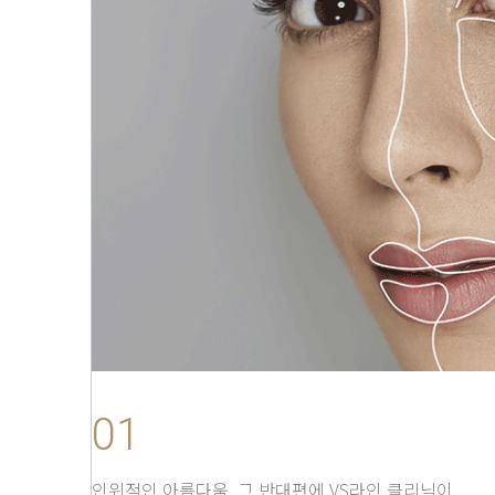
01
인위적인 아름다움, 그 반대편에 VS라인 클리닉이