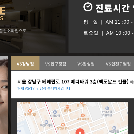
진료시간
평 일 | AM 11 :00 - 
형잡힌 S라인으로
토요일 | AM 10 :00 - 
VS강남점
VS압구정점
VS잠실점
VS인천구월점
서울 강남구 테헤란로 107 메디타워 3층(맥도날드 건물)
바
현재 VS라인 강남점 홈페이지입니다