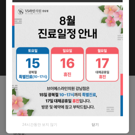
철저한 고객중심
실력만큼 우수한 장비
맞춤진료
최신 장비 보유
진심을 다하는 정직한 진료
오랜경험과 최신지식
정량 정품 정직
최선의 진료제공
VS LINE
V라인 S라인의 완성
당신의 완벽한 아름다움을 위해, 전문가들이 선사하는
VS라인! 원스탑 솔루션으로 지금 바로 완벽한 몸매와 피부를
만나보세요. VS라인에서 당신의 꿈을 현실로 만들어
드립니다! 이제 거울 앞에서 더 이상 고민하지 마세요. 완벽한
24시간동안 보지 않기
닫기
V라인과 S라인을 손쉽게 만들어 드리는 VS라인과 함께
하세요.