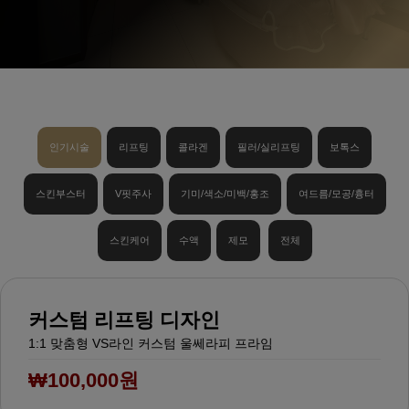
인기시술
리프팅
콜라겐
필러/실리프팅
보톡스
스킨부스터
V핏주사
기미/색소/미백/홍조
여드름/모공/흉터
스킨케어
수액
제모
전체
커스텀 리프팅 디자인
1:1 맞춤형 VS라인 커스텀 울쎄라피 프라임
₩100,000원