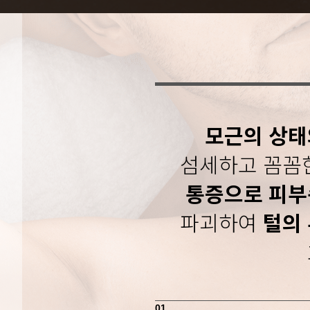
모근의 상태
섬세하고 꼼꼼
통증으로 피부
파괴하여
털의
01