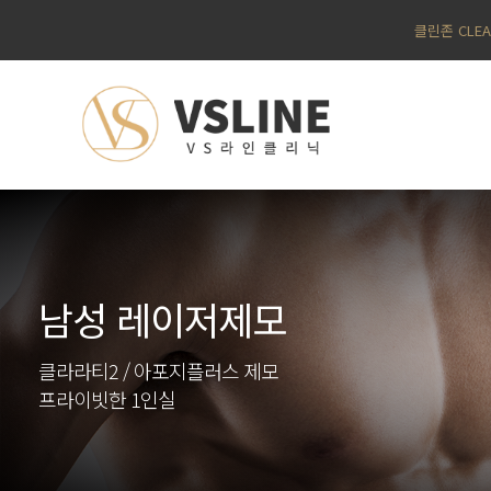
클린존 CLE
남성 레이저제모
클라라티2 / 아포지플러스 제모
프라이빗한 1인실