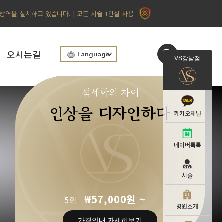
 방역을 실시하고 있습니다. | 모든 시술 1인실 사용
오시는길
Language
VS강남점
섬세함의 차이
인상을 디자인하다
카카오채널
네이버톡톡
시술
₩57,000원 ~
5회
병원소개
가격안내 자세히보기