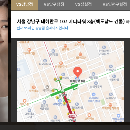
VS강남점
VS압구정점
VS잠실점
VS인천구월점
서울 강남구 테헤란로 107 메디타워 3층(맥도날드 건물)
바
현재 VS라인 강남점 홈페이지입니다