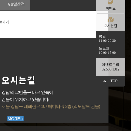
VS일산점
이벤트
로가기
오시는길
평일
11:00-20:30
토요일
10:00-17:00
이벤트문의
02.535.1312
오시는길
TOP
강남역 12번출구 바로 앞쪽에
건물이 위치하고 있습니다.
서울 강남구 테헤란로 107 메디타워 3층 (맥도날드 건물)
MORE +