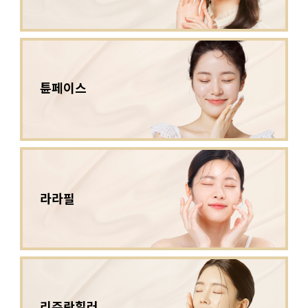
튠페이스
라라필
리쥬란힐러