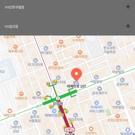
VS인천구월점
VS일산점