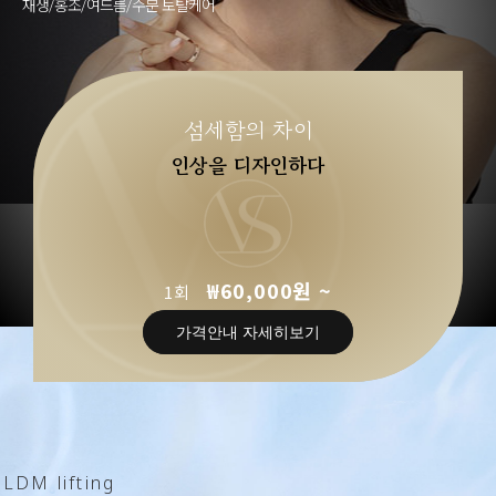
재생/홍조/여드름/수분 토탈케어
섬세함의 차이
인상을 디자인하다
₩60,000원 ~
1회
가격안내 자세히보기
LDM lifting