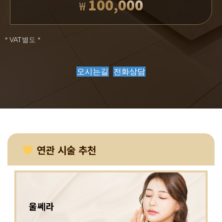
100,000
₩
* VAT별도 *
오시는길
전화상담
연관 시술 추천
울쎄라