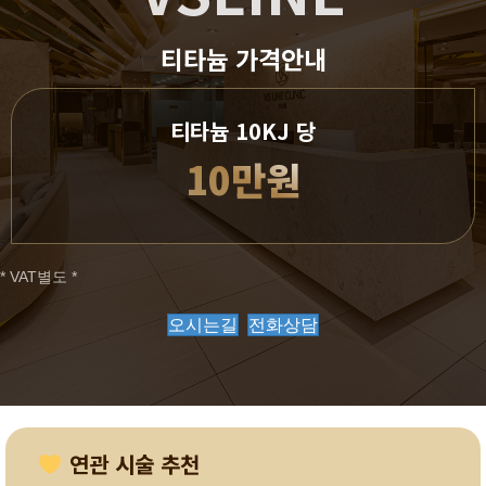
티타늄 가격안내
티타늄 10KJ 당
10만원
* VAT별도 *
오시는길
전화상담
연관 시술 추천