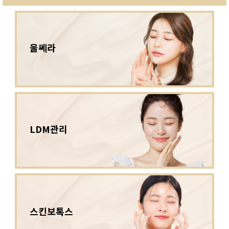
울쎄라
LDM관리
스킨보톡스