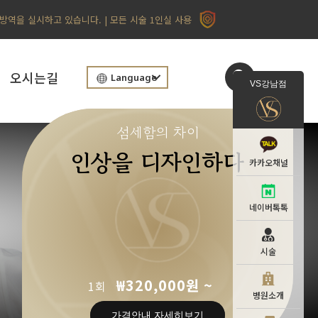
 방역을 실시하고 있습니다. | 모든 시술 1인실 사용
오시는길
Language
VS강남점
섬세함의 차이
인상을 디자인하다
카카오채널
네이버톡톡
시술
₩320,000원 ~
1회
병원소개
가격안내 자세히보기