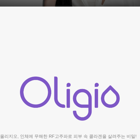
올리지오, 인체에 무해한 RF고주파로 피부 속 콜라겐을 살려주는 비밀!