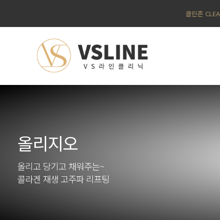
클린존 CLE
올리지오
올리고 당기고 채워주는~
콜라겐 재생 고주파 리프팅