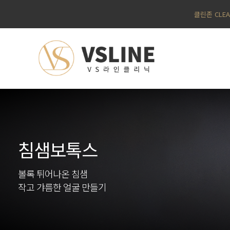
클린존 CLE
침샘보톡스
볼록 튀어나온 침샘
작고 갸름한 얼굴 만들기