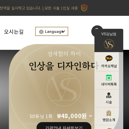
 방역을 실시하고 있습니다. | 모든 시술 1인실 사용
오시는길
Language
VS강남점
섬세함의 차이
인상을 디자인하다
카카오채널
네이버톡톡
시술
₩48,000원 ~
50유닛 1회
병원소개
가격안내 자세히보기