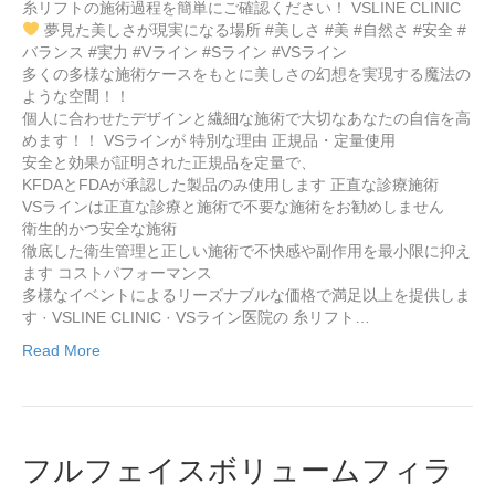
糸リフトの施術過程を簡単にご確認ください！ VSLINE CLINIC
夢見た美しさが現実になる場所 #美しさ #美 #自然さ #安全 #
バランス #実力 #Vライン #Sライン #VSライン
多くの多様な施術ケースをもとに美しさの幻想を実現する魔法の
ような空間！！
個人に合わせたデザインと繊細な施術で大切なあなたの自信を高
めます！！ VSラインが 特別な理由 正規品・定量使用
安全と効果が証明された正規品を定量で、
KFDAとFDAが承認した製品のみ使用します 正直な診療施術
VSラインは正直な診療と施術で不要な施術をお勧めしません
衛生的かつ安全な施術
徹底した衛生管理と正しい施術で不快感や副作用を最小限に抑え
ます コストパフォーマンス
多様なイベントによるリーズナブルな価格で満足以上を提供しま
す · VSLINE CLINIC · VSライン医院の 糸リフト…
Read More
フルフェイスボリュームフィラ