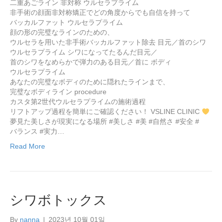
二重あごライン 非対称 ウルセラプライム
非手術の顔面非対称矯正でどの角度からでも自信を持って
バッカルファット ウルセラプライム
顔の形の完璧なラインのための、
ウルセラを用いた非手術バッカルファット除去 目元／首のシワ
ウルセラプライム シワになってたるんだ目元／
首のシワをなめらかで弾力のある目元／首に ボディ
ウルセラプライム
あなたの完璧なボディのために隠れたラインまで、
完璧なボディライン procedure
カスタ第2世代ウルセラプライムの施術過程
リフトアップ過程を簡単にご確認ください！ VSLINE CLINIC
夢見た美しさが現実になる場所 #美しさ #美 #自然さ #安全 #
バランス #実力…
Read More
シワボトックス
By
nanna
|
2023년 10월 01일