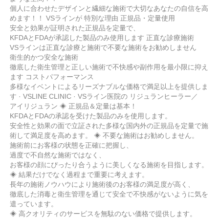
個人に合わせたデザインと繊細な施術で大切なあなたの自信を高
めます！！ VSラインが 特別な理由 正規品・定量使用
安全と効果が証明された正規品を定量で、
KFDAとFDAが承認した製品のみ使用します 正直な診療施術
VSラインは正直な診療と施術で不要な施術をお勧めしません
衛生的かつ安全な施術
徹底した衛生管理と正しい施術で不快感や副作用を最小限に抑え
ます コストパフォーマンス
多様なイベントによるリーズナブルな価格で満足以上を提供しま
す · VSLINE CLINIC · VSライン医院の リジュランヒーラー／
アイリジュラン ◈ 正規品＆定量は基本！
KFDAとFDAの承認を受けた製品のみを使用します。
安全性と効果の面で立証された多様な国内外の正規品を定量で施
術して満足度を高めます。 ◈ 不要な施術はお勧めしません。
施術前にお客様の状態を正確に把握し、
過度で不自然な施術ではなく、
お客様の顔にぴったり合うように美しくなる施術を目指します。
◈ 結果だけでなく過程まで重要に考えます。
長年の施術ノウハウにより施術後のお客様の満足度が高く、
徹底した消毒と衛生管理を通じて安全で不快感がないように気を
遣っています。
◈ 高クオリティのサービスを無駄のない価格で提供します。