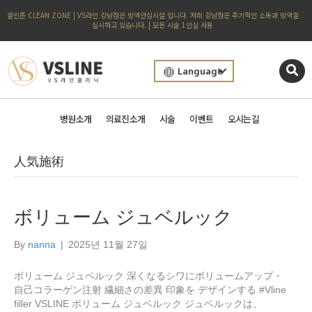
클린존 CLEAN ZONE | VS라인 강남점은 방역안심시설 입니다. 저희 강남점은 주기적인 소독과 방역을
실시하고 있습니다. | 모든 시술 1인실 사용
Language
병원소개
의료진소개
시술
이벤트
오시는길
人気施術
ボリューム ジュベルック
By
nanna
|
2025년 11월 27일
ボリューム ジュベルック 深くなるシワにボリュームアップ・
自己コラーゲン注射 繊細さの差異 印象を デザインする #Vline
filler VSLINE ボリューム ジュベルック ジュベルックは、