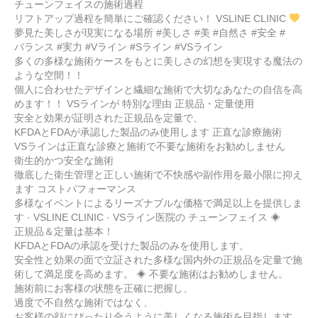
チューンフェイスの施術過程
リフトアップ過程を簡単にご確認ください！ VSLINE CLINIC
夢見た美しさが現実になる場所 #美しさ #美 #自然さ #安全 #
バランス #実力 #Vライン #Sライン #VSライン
多くの多様な施術ケースをもとに美しさの幻想を実現する魔法の
ような空間！！
個人に合わせたデザインと繊細な施術で大切なあなたの自信を高
めます！！ VSラインが 特別な理由 正規品・定量使用
安全と効果が証明された正規品を定量で、
KFDAとFDAが承認した製品のみ使用します 正直な診療施術
VSラインは正直な診療と施術で不要な施術をお勧めしません
衛生的かつ安全な施術
徹底した衛生管理と正しい施術で不快感や副作用を最小限に抑え
ます コストパフォーマンス
多様なイベントによるリーズナブルな価格で満足以上を提供しま
す · VSLINE CLINIC · VSライン医院の チューンフェイス ◈
正規品＆定量は基本！
KFDAとFDAの承認を受けた製品のみを使用します。
安全性と効果の面で立証された多様な国内外の正規品を定量で施
術して満足度を高めます。 ◈ 不要な施術はお勧めしません。
施術前にお客様の状態を正確に把握し、
過度で不自然な施術ではなく、
お客様の顔にぴったり合うように美しくなる施術を目指します。