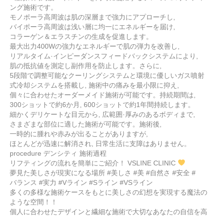
ング施術です。
モノポーラ高周波は肌の深層まで強力にアプローチし,
バイポーラ高周波は浅い層に均一にエネルギーを届け,
コラーゲン＆エラスチンの生成を促進します。
最大出力400Wの強力なエネルギーで肌の弾力を改善し,
リアルタイム·インピーダンスフィードバックシステムにより,
肌の抵抗値を測定し副作用を防止します。さらに,
5段階で調整可能なクーリングシステムと環境に優しいガス噴射
式冷却システムを搭載し, 施術中の痛みを最小限に抑え,
個々に合わせたオーダーメイド施術が可能です。持続期間は,
300ショットで約6か月, 600ショットで約1年間持続します。
細かくデリケートな目元から, 広範囲·厚みのあるボディまで,
さまざまな部位に適した施術が可能です。施術後,
一時的に腫れや赤みが出ることがありますが,
ほとんどが迅速に解消され, 日常生活に支障はありません。
procedure デンシティ 施術過程
リフティングの流れを簡単にご紹介！ VSLINE CLINIC
夢見た美しさが現実になる場所 #美しさ #美 #自然さ #安全 #
バランス #実力 #Vライン #Sライン #VSライン
多くの多様な施術ケースをもとに美しさの幻想を実現する魔法の
ような空間！！
個人に合わせたデザインと繊細な施術で大切なあなたの自信を高