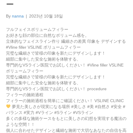
ー
By
nanna
|
2023년 10월 18일
フルフェイスボリュームフィラー
お好きな顔の部位に自然なボリューム感を。
立体的なフェイスライン作り 繊細さの差異 印象を デザインする
#Vline filler VSLINE ボリュームフィラー
完璧な繊細さで皆様の印象を新たにデザインします！
細部に集中した安全な施術を体験する、
専門的なVSライン医院でお試しください！ #Vline filler VSLINE
ボリュームフィラー
完璧な繊細さで皆様の印象を新たにデザインします！
細部に集中した安全な施術を体験する、
専門的なVSライン医院でお試しください！ procedure
フィラーの施術過程
フィラーの施術過程を簡単にご確認ください！ VSLINE CLINIC
夢見た美しさが現実になる場所 #美しさ #美 #自然さ #安全 #
バランス #実力 #Vライン #Sライン #VSライン
多くの多様な施術ケースをもとに美しさの幻想を実現する魔法の
ような空間！！
個人に合わせたデザインと繊細な施術で大切なあなたの自信を高