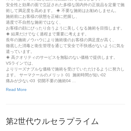
安全性と効果の面で立証された多様な国内外の正規品を定量で施
術して満足度を高めます。 ◈ 不要な施術はお勧めしません。
施術前にお客様の状態を正確に把握し、
過度で不自然な施術ではなく、
お客様の顔にぴったり合うように美しくなる施術を目指します。
◈ 結果だけでなく過程まで重要に考えます。
長年の施術ノウハウにより施術後のお客様の満足度が高く、
徹底した消毒と衛生管理を通じて安全で不快感がないように気を
遣っています。
◈ 高クオリティのサービスを無駄のない価格で提供します。
VSラインでは、
よりリーズナブルな価格で施術を受けていただけるように努力し
ます。 サーマクールのメリット 01 施術時間が短い02
痛みが少ない03 切開不要の施術04 …
Read More
第2世代ウルセラプライム