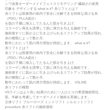
シワ改善オーダーメイドフェイスリモデリング 繊細さの差異
印象を デザインする what is it? 糸リフトとは？
糸リフトは医療用の体内で安全に分解できる特殊な溶ける糸
（PDO／PLLA成分）
を肌の下層に挿入してたるんだ肌を引き上げ、
コラーゲン再生を誘導して肌に弾力を与える施術です。
施術後すぐに肌が上に引き上げられるリフトアップ効果が現れ、
糸の種類によって数か月、
数年にわたって肌の弾力増加が持続します。 what is it?
糸リフトとは？
糸リフトは医療用の体内で安全に分解できる特殊な溶ける糸
（PDO／PLLA成分）
を肌の下層に挿入してたるんだ肌を引き上げ、
コラーゲン再生を誘導して肌に弾力を与える施術です。
施術後すぐに肌が上に引き上げられるリフトアップ効果が現れ、
糸の種類によって数か月、
数年にわたって肌の弾力増加が持続します。 VSLINE
糸リフトの種類
VSラインはより良い結果のために一人ひとりの希望施術部位、
肌、年齢を考慮してオーダーメイド施術を実施します。
立体リフト ブルーローズ ミントリフト シルエットソフト
procedure 糸リフトの施術過程