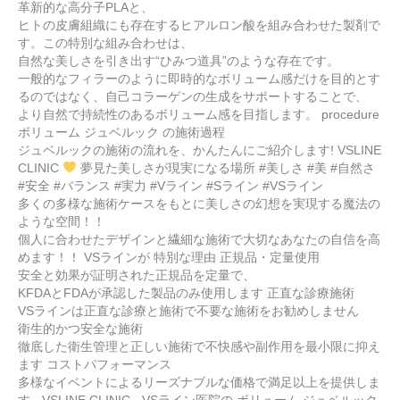
革新的な高分子PLAと、
ヒトの皮膚組織にも存在するヒアルロン酸を組み合わせた製剤で
す。この特別な組み合わせは、
自然な美しさを引き出す“ひみつ道具”のような存在です。
一般的なフィラーのように即時的なボリューム感だけを目的とす
るのではなく、自己コラーゲンの生成をサポートすることで、
より自然で持続性のあるボリューム感を目指します。 procedure
ボリューム ジュベルック の施術過程
ジュベルックの施術の流れを、かんたんにご紹介します! VSLINE
CLINIC
夢見た美しさが現実になる場所 #美しさ #美 #自然さ
#安全 #バランス #実力 #Vライン #Sライン #VSライン
多くの多様な施術ケースをもとに美しさの幻想を実現する魔法の
ような空間！！
個人に合わせたデザインと繊細な施術で大切なあなたの自信を高
めます！！ VSラインが 特別な理由 正規品・定量使用
安全と効果が証明された正規品を定量で、
KFDAとFDAが承認した製品のみ使用します 正直な診療施術
VSラインは正直な診療と施術で不要な施術をお勧めしません
衛生的かつ安全な施術
徹底した衛生管理と正しい施術で不快感や副作用を最小限に抑え
ます コストパフォーマンス
多様なイベントによるリーズナブルな価格で満足以上を提供しま
す · VSLINE CLINIC · VSライン医院の ボリューム ジュベルック