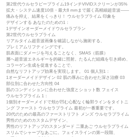
第2世代ウルセラピープライム19インチVIVIDスクリーンが35%
拡大・システム速度10倍・最大8 mmまで届く高精細超音波――
痛みを抑え、結果をくっきり！ ウルセラプライム 印象を
デザインする あなたのための1：
1デザインオーダーメイドウルセラプラン
第2世代ウルセラプライム
リアルタイム超音波画像を確認しながら施術する、
プレミアムリフティングです。
肌表面にダメージを与えることなく、SMAS（筋膜）
層へ超音波エネルギーを的確に照射。たるんだ組織を引き締め、
コラーゲン生成を促進することで、
自然なリフトアップ効果を実現します。 01 個人別1：
1オーダーメイドデザイン 02 肌の厚みに合わせた深さ治療 03
部位別に合わせた方向性 04
肌のコンディションに合わせた強度とショット数 フェイス
ウルセラプライム 1：
1個別オーダーメイドで頬が凹む心配なく輪郭ラインをタイトニ
ング ファースト ウルセラプライム 最初が一番重要です。
20代のための最高のファーストリフト メンズ ウルセラプライム
男性のためのカスタムデザイン、
男性のリフトアップのスタンダード 二重あご ウルセラプライム
スリムでシャープなあごに。フェイスラインの第一段階、