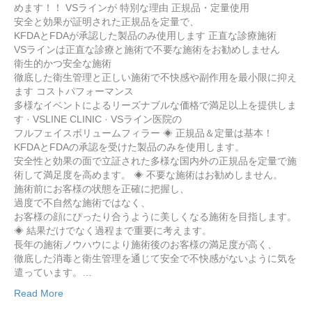
めます！！ VSラインが 特別な理由 正規品・定量使用
安全と効果が証明された正規品を定量で、
KFDAとFDAが承認した製品のみ使用します 正直な診療施術
VSラインは正直な診療と施術で不要な施術をお勧めしません
衛生的かつ安全な施術
徹底した衛生管理と正しい施術で不快感や副作用を最小限に抑え
ます コストパフォーマンス
多様なイベントによるリーズナブルな価格で満足以上を提供しま
す · VSLINE CLINIC · VSライン医院の
フルフェイスボリュームフィラー ◈ 正規品＆定量は基本！
KFDAとFDAの承認を受けた製品のみを使用します。
安全性と効果の面で立証された多様な国内外の正規品を定量で施
術して満足度を高めます。 ◈ 不要な施術はお勧めしません。
施術前にお客様の状態を正確に把握し、
過度で不自然な施術ではなく、
お客様の顔にぴったり合うように美しくなる施術を目指します。
◈ 結果だけでなく過程まで重要に考えます。
長年の施術ノウハウにより施術後のお客様の満足度が高く、
徹底した消毒と衛生管理を通じて安全で不快感がないように気を
遣っています。…
Read More