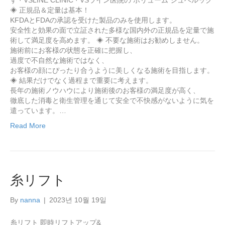
◈ 正規品＆定量は基本！
KFDAとFDAの承認を受けた製品のみを使用します。
安全性と効果の面で立証された多様な国内外の正規品を定量で施
術して満足度を高めます。 ◈ 不要な施術はお勧めしません。
施術前にお客様の状態を正確に把握し、
過度で不自然な施術ではなく、
お客様の顔にぴったり合うように美しくなる施術を目指します。
◈ 結果だけでなく過程まで重要に考えます。
長年の施術ノウハウにより施術後のお客様の満足度が高く、
徹底した消毒と衛生管理を通じて安全で不快感がないように気を
遣っています。…
Read More
糸リフト
By
nanna
|
2023년 10월 19일
糸リフト 即時リフトアップ&