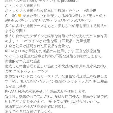
繊細さの差異 印象を デザインする procedure
ボトックスの施術過程
ボトックスの施術過程を簡単にご確認ください！ VSLINE
CLINIC
夢見た美しさが現実になる場所 #美しさ #美 #自然さ
#安全 #バランス #実力 #Vライン #Sライン #VSライン
多くの多様な施術ケースをもとに美しさの幻想を実現する魔法の
ような空間！！
個人に合わせたデザインと繊細な施術で大切なあなたの自信を高
めます！！ VSラインが 特別な理由 正規品・定量使用
安全と効果が証明された正規品を定量で、
KFDAとFDAが承認した製品のみ使用します 正直な診療施術
VSラインは正直な診療と施術で不要な施術をお勧めしません
衛生的かつ安全な施術
徹底した衛生管理と正しい施術で不快感や副作用を最小限に抑え
ます コストパフォーマンス
多様なイベントによるリーズナブルな価格で満足以上を提供しま
す · VSLINE CLINIC · VSライン医院の シワボトックス ◈ 正規品
＆定量は基本！
KFDAとFDAの承認を受けた製品のみを使用します。
安全性と効果の面で立証された多様な国内外の正規品を定量で施
術して満足度を高めます。 ◈ 不要な施術はお勧めしません。
施術前にお客様の状態を正確に把握し、
過度で不自然な施術ではなく、