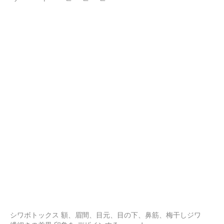
シワボトックス 額、眉間、目元、目の下、鼻筋、梅干しジワ