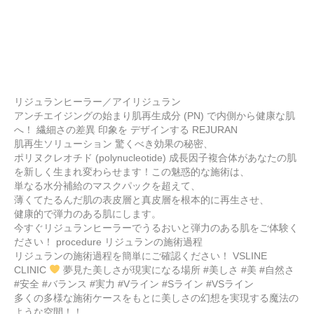
リジュランヒーラー／アイリジュラン
アンチエイジングの始まり肌再生成分 (PN) で内側から健康な肌
へ！ 繊細さの差異 印象を デザインする REJURAN
肌再生ソリューション 驚くべき効果の秘密、
ポリヌクレオチド (polynucleotide) 成長因子複合体があなたの肌
を新しく生まれ変わらせます！この魅惑的な施術は、
単なる水分補給のマスクパックを超えて、
薄くてたるんだ肌の表皮層と真皮層を根本的に再生させ、
健康的で弾力のある肌にします。
今すぐリジュランヒーラーでうるおいと弾力のある肌をご体験く
ださい！ procedure リジュランの施術過程
リジュランの施術過程を簡単にご確認ください！ VSLINE
CLINIC
夢見た美しさが現実になる場所 #美しさ #美 #自然さ
#安全 #バランス #実力 #Vライン #Sライン #VSライン
多くの多様な施術ケースをもとに美しさの幻想を実現する魔法の
ような空間！！