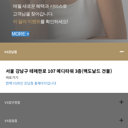
매월 새로운 혜택과 서비스로
고객님을 찾아갑니다.
이 달의 이벤트
를 확인하세요!
MORE +
VS강남점
서울 강남구 테헤란로 107 메디타워 3층(맥도날드 건물)
바로가기
현재 VS라인 강남점 홈페이지입니다
VS압구정점
VS잠실점