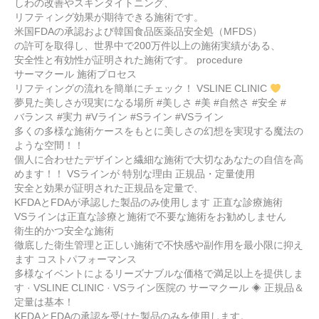
しわの改善やスキンタイトニング、
リフティング効果が期待できる施術です。
米国FDAの承認および韓国食品医薬品安全処（MFDS）
の許可を取得し、世界中で200万件以上の施術実績がある、
安全性と有効性が証明された施術です。 procedure
サーマクール 施術プロセス
リフティングの流れを簡単にチェック！ VSLINE CLINIC
夢見た美しさが現実になる場所 #美しさ #美 #自然さ #安全 #
バランス #実力 #Vライン #Sライン #VSライン
多くの多様な施術ケースをもとに美しさの幻想を実現する魔法の
ような空間！！
個人に合わせたデザインと繊細な施術で大切なあなたの自信を高
めます！！ VSラインが 特別な理由 正規品・定量使用
安全と効果が証明された正規品を定量で、
KFDAとFDAが承認した製品のみ使用します 正直な診療施術
VSラインは正直な診療と施術で不要な施術をお勧めしません
衛生的かつ安全な施術
徹底した衛生管理と正しい施術で不快感や副作用を最小限に抑え
ます コストパフォーマンス
多様なイベントによるリーズナブルな価格で満足以上を提供しま
す · VSLINE CLINIC · VSライン医院の サーマクール ◈ 正規品＆
定量は基本！
KFDAとFDAの承認を受けた製品のみを使用します。