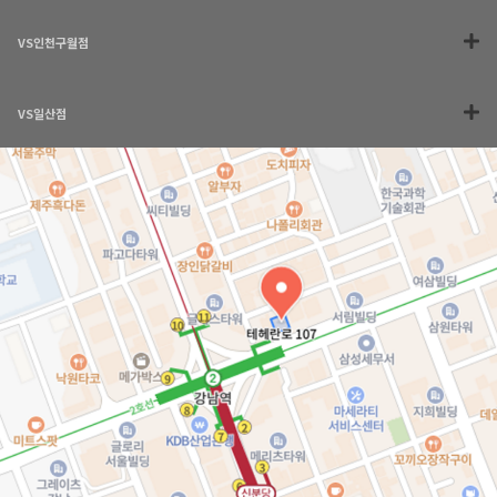
VS인천구월점
VS일산점