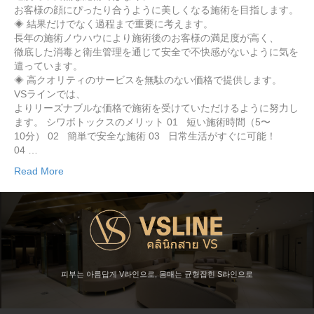
お客様の顔にぴったり合うように美しくなる施術を目指します。
◈ 結果だけでなく過程まで重要に考えます。
長年の施術ノウハウにより施術後のお客様の満足度が高く、
徹底した消毒と衛生管理を通じて安全で不快感がないように気を
遣っています。
◈ 高クオリティのサービスを無駄のない価格で提供します。
VSラインでは、
よりリーズナブルな価格で施術を受けていただけるように努力し
ます。 シワボトックスのメリット 01 短い施術時間（5〜
10分） 02 簡単で安全な施術 03 日常生活がすぐに可能！
04 …
Read More
피부는 아름답게 V라인으로, 몸매는 균형잡힌 S라인으로