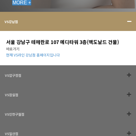
MORE +
VS강남점
서울 강남구 테헤란로 107 메디타워 3층(맥도날드 건물)
바로가기
현재 VS라인 강남점 홈페이지입니다
VS압구정점
VS잠실점
VS인천구월점
VS일산점