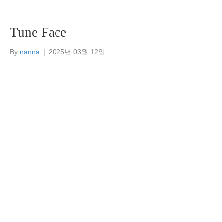
Tune Face
By
nanna
|
2025년 03월 12일