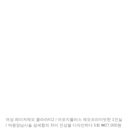
여성 레이저제모 클라라티2 / 아포지플러스 제모프라이빗한 1인실
/ 여원장님시술 섬세함의 차이 인상을 디자인하다 5회 ₩27,000원