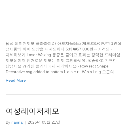
남성 레이저제모 클라라티2 / 아포지플러스 제모프라이빗한 1인실
섬세함의 차이 인상을 디자인하다 5회 ₩57,000원 ~ 가격안내
자세히보기 Laser Waxing 통증은 줄이고 효과는 강력한 프리미엄
제모레이저 번거로운 제모는 이제 그만하세요. 깔끔하고 간편한
남성제모 vs라인 클리닉에서 시작하세요~ Row rect Shape
Decorative svg added to bottom L a s e r W a x i n g 모근의…
Read More
여성레이저제모
By
nanna
|
2026년 05월 21일