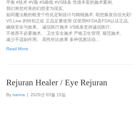
平衡 #技术 #V脸 #S曲线 #VS线条 凭借丰富的施术案例,
我们将您对美的幻想变为现实,
如同魔法般的蜕变个性化定制设计与精细施术, 助您焕发自信光彩!
VS Line 的特别之处 正品足量使用 仅使用KFDA及FDA认证正品,
确保安全与效果。 诚信医疗施术 VS线条坚持诚信医疗,
不推荐不必要施术。 卫生安全施术 严格卫生管理, 规范施术,
减少不适副作用。 高性价比效果 多种优惠活动,…
Read More
Rejuran Healer / Eye Rejuran
By
nanna
|
2025년 03월 15일