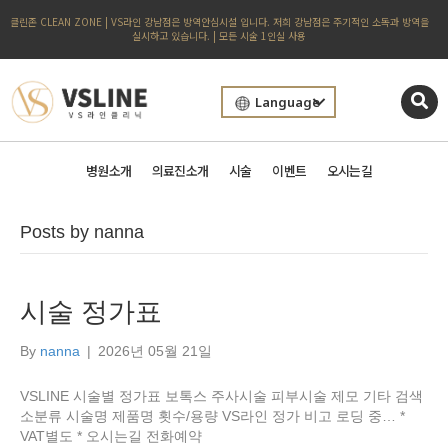
클린존 CLEAN ZONE | VS라인 강남점은 방역안심시설 입니다. 저희 강남점은 주기적인 소독과 방역을
실시하고 있습니다. | 모든 시술 1인실 사용
Language
병원소개
의료진소개
시술
이벤트
오시는길
Posts by nanna
시술 정가표
By
nanna
|
2026년 05월 21일
VSLINE 시술별 정가표 보톡스 주사시술 피부시술 제모 기타 검색
소분류 시술명 제품명 횟수/용량 VS라인 정가 비고 로딩 중… *
VAT별도 * 오시는길 전화예약