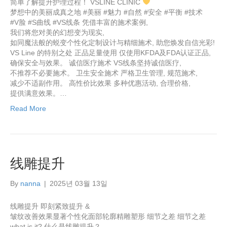
简单了解提升护理过程！ VSLINE CLINIC
梦想中的美丽成真之地 #美丽 #魅力 #自然 #安全 #平衡 #技术
#V脸 #S曲线 #VS线条 凭借丰富的施术案例,
我们将您对美的幻想变为现实,
如同魔法般的蜕变个性化定制设计与精细施术, 助您焕发自信光彩!
VS Line 的特别之处 正品足量使用 仅使用KFDA及FDA认证正品,
确保安全与效果。 诚信医疗施术 VS线条坚持诚信医疗,
不推荐不必要施术。 卫生安全施术 严格卫生管理, 规范施术,
减少不适副作用。 高性价比效果 多种优惠活动, 合理价格,
提供满意效果。…
Read More
线雕提升
By
nanna
|
2025년 03월 13일
线雕提升 即刻紧致提升 &
皱纹改善效果显著个性化面部轮廓精雕塑形 细节之差 细节之差
what is it? 什么是线雕提升？