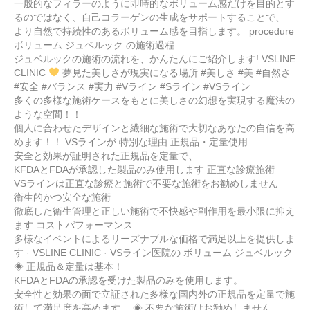
一般的なフィラーのように即時的なボリューム感だけを目的とす
るのではなく、自己コラーゲンの生成をサポートすることで、
より自然で持続性のあるボリューム感を目指します。 procedure
ボリューム ジュベルック の施術過程
ジュベルックの施術の流れを、かんたんにご紹介します! VSLINE
CLINIC
夢見た美しさが現実になる場所 #美しさ #美 #自然さ
#安全 #バランス #実力 #Vライン #Sライン #VSライン
多くの多様な施術ケースをもとに美しさの幻想を実現する魔法の
ような空間！！
個人に合わせたデザインと繊細な施術で大切なあなたの自信を高
めます！！ VSラインが 特別な理由 正規品・定量使用
安全と効果が証明された正規品を定量で、
KFDAとFDAが承認した製品のみ使用します 正直な診療施術
VSラインは正直な診療と施術で不要な施術をお勧めしません
衛生的かつ安全な施術
徹底した衛生管理と正しい施術で不快感や副作用を最小限に抑え
ます コストパフォーマンス
多様なイベントによるリーズナブルな価格で満足以上を提供しま
す · VSLINE CLINIC · VSライン医院の ボリューム ジュベルック
◈ 正規品＆定量は基本！
KFDAとFDAの承認を受けた製品のみを使用します。
安全性と効果の面で立証された多様な国内外の正規品を定量で施
術して満足度を高めます。 ◈ 不要な施術はお勧めしません。