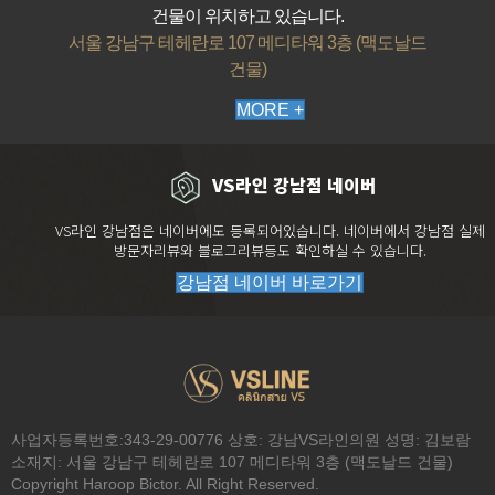
건물이 위치하고 있습니다.
서울 강남구 테헤란로 107 메디타워 3층 (맥도날드
건물)
MORE +
VS라인 강남점 네이버
VS라인 강남점은 네이버에도 등록되어있습니다. 네이버에서 강남점 실제
방문자리뷰와 블로그리뷰등도 확인하실 수 있습니다.
강남점 네이버 바로가기
전화문의
시술
이벤트
카톡상담
네이버톡톡
사업자등록번호:343-29-00776 상호: 강남VS라인의원 성명: 김보람
소재지: 서울 강남구 테헤란로 107 메디타워 3층 (맥도날드 건물)
Copyright Haroop Bictor. All Right Reserved.