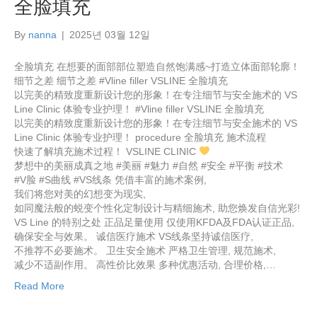
全脸填充
By
nanna
|
2025년 03월 12일
全脸填充 在想要的面部部位塑造自然饱满感~打造立体面部轮廓！
细节之差 细节之差 #Vline filler VSLINE 全脸填充
以完美的精致度重新设计您的形象！在专注细节与安全施术的 VS
Line Clinic 体验专业护理！ #Vline filler VSLINE 全脸填充
以完美的精致度重新设计您的形象！在专注细节与安全施术的 VS
Line Clinic 体验专业护理！ procedure 全脸填充 施术流程
快速了解填充施术过程！ VSLINE CLINIC
梦想中的美丽成真之地 #美丽 #魅力 #自然 #安全 #平衡 #技术
#V脸 #S曲线 #VS线条 凭借丰富的施术案例,
我们将您对美的幻想变为现实,
如同魔法般的蜕变个性化定制设计与精细施术, 助您焕发自信光彩!
VS Line 的特别之处 正品足量使用 仅使用KFDA及FDA认证正品,
确保安全与效果。 诚信医疗施术 VS线条坚持诚信医疗,
不推荐不必要施术。 卫生安全施术 严格卫生管理, 规范施术,
减少不适副作用。 高性价比效果 多种优惠活动, 合理价格,…
Read More