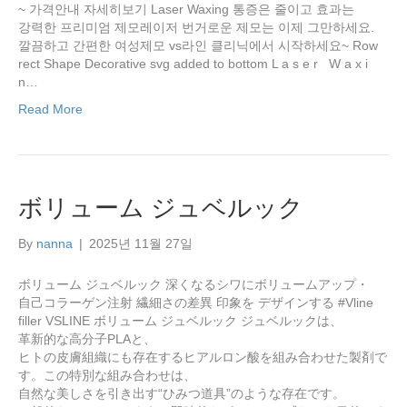
~ 가격안내 자세히보기 Laser Waxing 통증은 줄이고 효과는
강력한 프리미엄 제모레이저 번거로운 제모는 이제 그만하세요.
깔끔하고 간편한 여성제모 vs라인 클리닉에서 시작하세요~ Row
rect Shape Decorative svg added to bottom L a s e r W a x i
n…
Read More
ボリューム ジュベルック
By
nanna
|
2025년 11월 27일
ボリューム ジュベルック 深くなるシワにボリュームアップ・
自己コラーゲン注射 繊細さの差異 印象を デザインする #Vline
filler VSLINE ボリューム ジュベルック ジュベルックは、
革新的な高分子PLAと、
ヒトの皮膚組織にも存在するヒアルロン酸を組み合わせた製剤で
す。この特別な組み合わせは、
自然な美しさを引き出す“ひみつ道具”のような存在です。