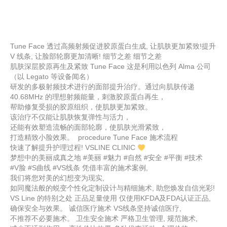
Tune Face 透过高频射频促进胶原蛋白生成, 让肌肤更加紧致!提升
V 线条, 让脸部轮廓更加清晰! 细节之差 细节之差
肌肤深层胶原再生及紧致 Tune Face 这是利用以色列 Alma 公司
（以 Legato 等设备闻名）
研发的多极射频技术进行的面部提升治疗。通过向肌肤传递
40.68MHz 的理想射频能量，刺激胶原蛋白再生，
帮助修复受损的胶原组织，使肌肤更加紧致。
该治疗不仅能让肌肤恢复弹性与活力，
还能有效塑造流畅的面部轮廓，使肌肤光滑紧致，
打造精致小脸效果。 procedure Tune Face 施术流程
快速了解提升护理过程! VSLINE CLINIC
梦想中的美丽成真之地 #美丽 #魅力 #自然 #安全 #平衡 #技术
#V脸 #S曲线 #VS线条 凭借丰富的施术案例,
我们将您对美的幻想变为现实,
如同魔法般的蜕变个性化定制设计与精细施术, 助您焕发自信光彩!
VS Line 的特别之处 正品足量使用 仅使用KFDA及FDA认证正品,
确保安全与效果。 诚信医疗施术 VS线条坚持诚信医疗,
不推荐不必要施术。 卫生安全施术 严格卫生管理, 规范施术,