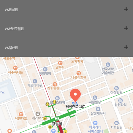
VS잠실점
VS인천구월점
VS일산점