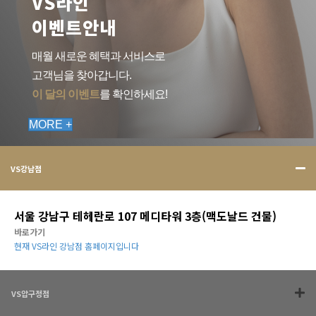
VS라인
이벤트안내
매월 새로운 혜택과 서비스로
고객님을 찾아갑니다.
이 달의 이벤트
를 확인하세요!
MORE +
VS강남점
서울 강남구 테헤란로 107 메디타워 3층(맥도날드 건물)
바로가기
현재 VS라인 강남점 홈페이지입니다
VS압구정점