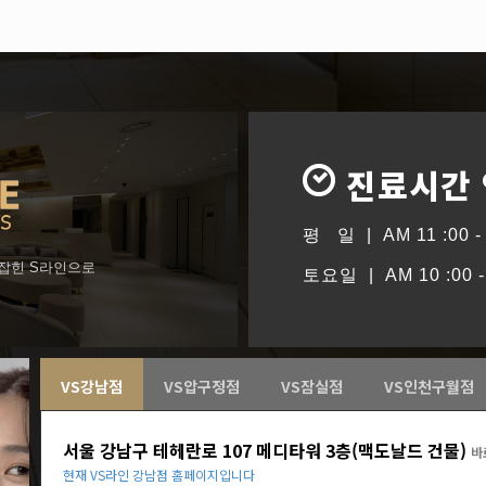
진료시간
평 일 | AM 11 :00 - 
형잡힌 S라인으로
토요일 | AM 10 :00 - 
VS강남점
VS압구정점
VS잠실점
VS인천구월점
서울 강남구 테헤란로 107 메디타워 3층(맥도날드 건물)
바
현재 VS라인 강남점 홈페이지입니다