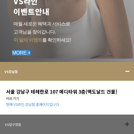
VS라인
이벤트안내
매월 새로운 혜택과 서비스로
고객님을 찾아갑니다.
이 달의 이벤트
를 확인하세요!
MORE +
VS강남점
서울 강남구 테헤란로 107 메디타워 3층(맥도날드 건물)
바로가기
현재 VS라인 강남점 홈페이지입니다
VS압구정점