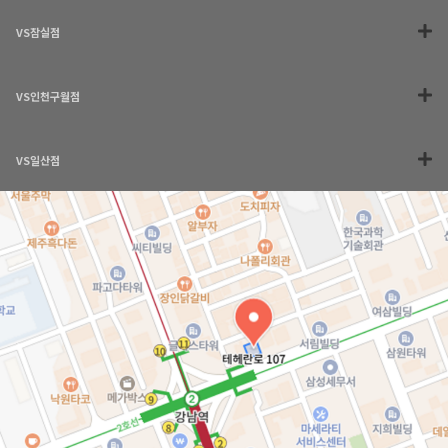
VS잠실점
VS인천구월점
VS일산점