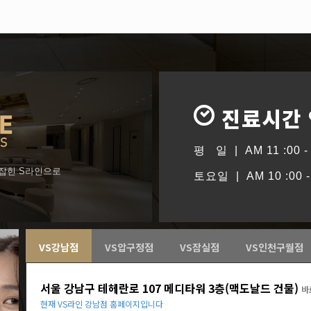
진료시간
평 일 | AM 11 :00 - 
형잡힌 S라인으로
토요일 | AM 10 :00 - 
VS강남점
VS압구정점
VS잠실점
VS인천구월점
서울 강남구 테헤란로 107 메디타워 3층(맥도날드 건물)
바
현재 VS라인 강남점 홈페이지입니다