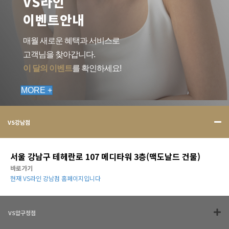
VS라인
이벤트안내
매월 새로운 혜택과 서비스로
고객님을 찾아갑니다.
이 달의 이벤트
를 확인하세요!
MORE +
VS강남점
서울 강남구 테헤란로 107 메디타워 3층(맥도날드 건물)
바로가기
현재 VS라인 강남점 홈페이지입니다
VS압구정점