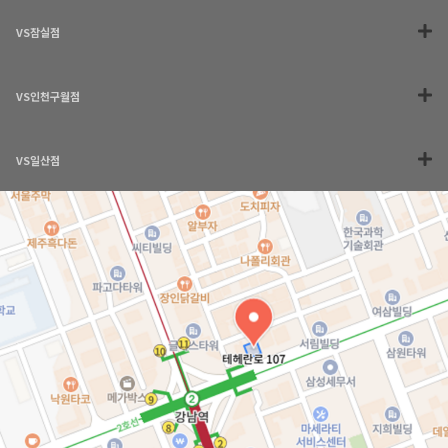
VS잠실점
VS인천구월점
VS일산점