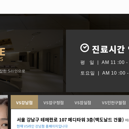
진료시간
평 일 | AM 11 :00 - 
형잡힌 S라인으로
토요일 | AM 10 :00 - 
VS강남점
VS압구정점
VS잠실점
VS인천구월점
서울 강남구 테헤란로 107 메디타워 3층(맥도날드 건물)
바
현재 VS라인 강남점 홈페이지입니다