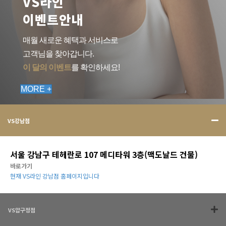
VS라인
이벤트안내
매월 새로운 혜택과 서비스로
고객님을 찾아갑니다.
이 달의 이벤트
를 확인하세요!
MORE +
VS강남점
서울 강남구 테헤란로 107 메디타워 3층(맥도날드 건물)
바로가기
현재 VS라인 강남점 홈페이지입니다
VS압구정점