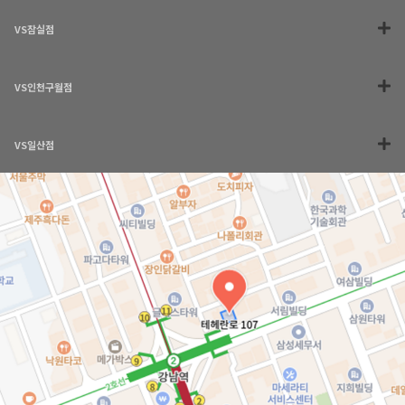
VS잠실점
VS인천구월점
VS일산점