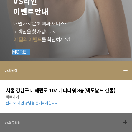
VS라인
이벤트안내
매월 새로운 혜택과 서비스로
고객님을 찾아갑니다.
이 달의 이벤트
를 확인하세요!
MORE +
VS강남점
서울 강남구 테헤란로 107 메디타워 3층(맥도날드 건물)
바로가기
현재 VS라인 강남점 홈페이지입니다
VS압구정점