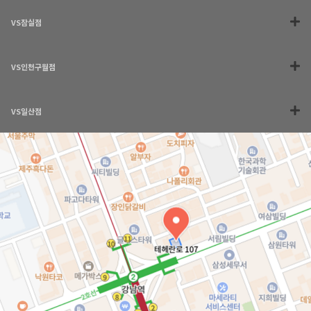
VS잠실점
VS인천구월점
VS일산점