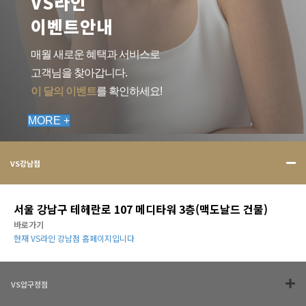
VS라인
이벤트안내
매월 새로운 혜택과 서비스로
고객님을 찾아갑니다.
이 달의 이벤트
를 확인하세요!
MORE +
VS강남점
서울 강남구 테헤란로 107 메디타워 3층(맥도날드 건물)
바로가기
현재 VS라인 강남점 홈페이지입니다
VS압구정점