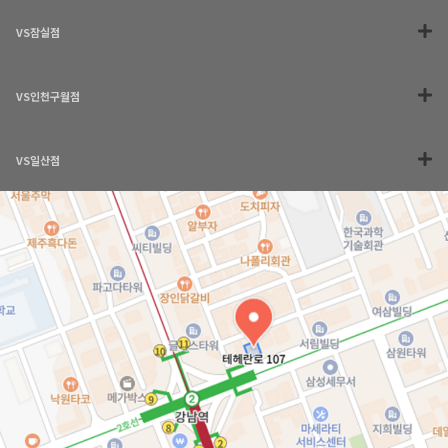
VS잠실점
VS인천구월점
VS일산점