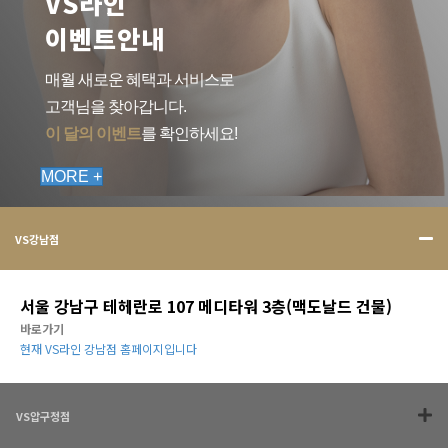
VS라인
이벤트안내
매월 새로운 혜택과 서비스로
고객님을 찾아갑니다.
이 달의 이벤트
를 확인하세요!
MORE +
VS강남점
서울 강남구 테헤란로 107 메디타워 3층(맥도날드 건물)
바로가기
현재 VS라인 강남점 홈페이지입니다
VS압구정점