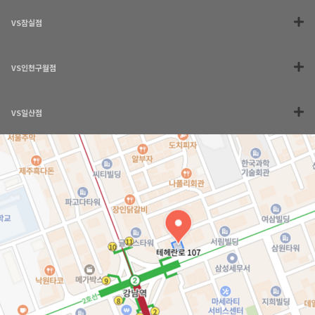
VS잠실점
VS인천구월점
VS일산점