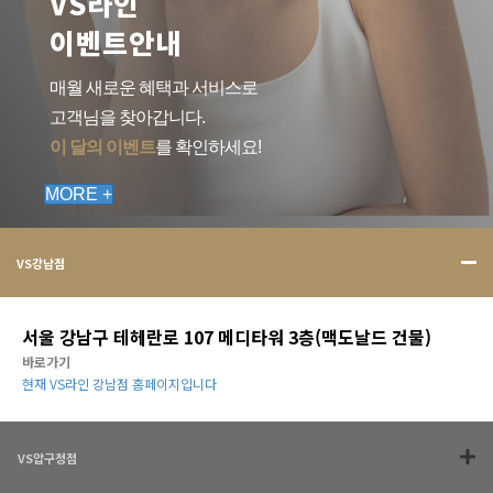
VS라인
이벤트안내
매월 새로운 혜택과 서비스로
고객님을 찾아갑니다.
이 달의 이벤트
를 확인하세요!
MORE +
VS강남점
서울 강남구 테헤란로 107 메디타워 3층(맥도날드 건물)
바로가기
현재 VS라인 강남점 홈페이지입니다
VS압구정점