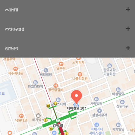
VS잠실점
VS인천구월점
VS일산점