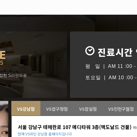
진료시간
평 일 | AM 11 :00 - 
형잡힌 S라인으로
토요일 | AM 10 :00 - 
VS강남점
VS압구정점
VS잠실점
VS인천구월점
서울 강남구 테헤란로 107 메디타워 3층(맥도날드 건물)
바
현재 VS라인 강남점 홈페이지입니다