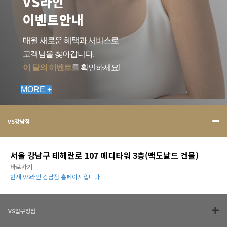
VS라인
이벤트안내
매월 새로운 혜택과 서비스로
고객님을 찾아갑니다.
이 달의 이벤트
를 확인하세요!
MORE +
VS강남점
서울 강남구 테헤란로 107 메디타워 3층(맥도날드 건물)
바로가기
현재 VS라인 강남점 홈페이지입니다
VS압구정점