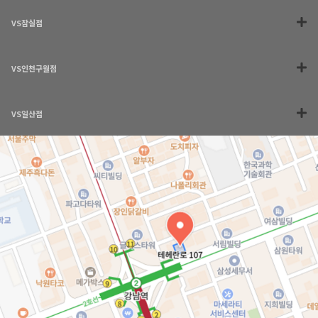
VS잠실점
VS인천구월점
VS일산점