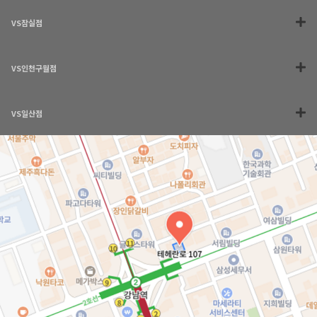
VS잠실점
VS인천구월점
VS일산점