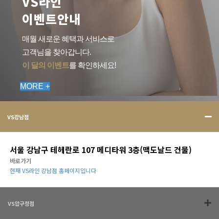
VS라인
이벤트안내
매월 새로운 혜택과 서비스로
고객님을 찾아갑니다.
이 달의 이벤트
를 확인하세요!
MORE +
VS강남점
서울 강남구 테헤란로 107 메디타워 3층(맥도날드 건물)
바로가기
현재 VS라인 강남점 홈페이지입니다
VS압구정점