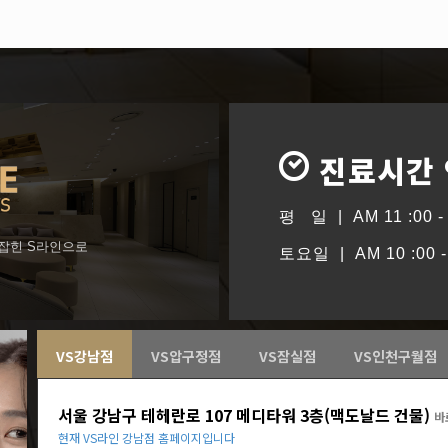
진료시간
평 일 | AM 11 :00 - 
형잡힌 S라인으로
토요일 | AM 10 :00 - 
VS강남점
VS압구정점
VS잠실점
VS인천구월점
서울 강남구 테헤란로 107 메디타워 3층(맥도날드 건물)
바
현재 VS라인 강남점 홈페이지입니다