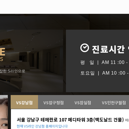
진료시간
평 일 | AM 11 :00 - 
형잡힌 S라인으로
토요일 | AM 10 :00 - 
VS강남점
VS압구정점
VS잠실점
VS인천구월점
서울 강남구 테헤란로 107 메디타워 3층(맥도날드 건물)
바
현재 VS라인 강남점 홈페이지입니다