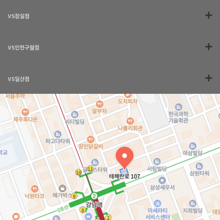
VS잠실점
VS인천구월점
VS일산점