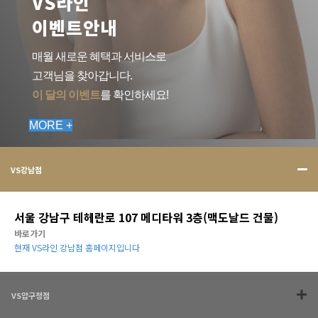
VS라인
이벤트안내
매월 새로운 혜택과 서비스로
고객님을 찾아갑니다.
이 달의 이벤트
를 확인하세요!
MORE +
VS강남점
서울 강남구 테헤란로 107 메디타워 3층(맥도날드 건물)
바로가기
현재 VS라인 강남점 홈페이지입니다
VS압구정점