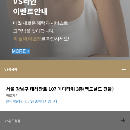
VS라인
이벤트안내
매월 새로운 혜택과 서비스로
고객님을 찾아갑니다.
이 달의 이벤트
를 확인하세요!
MORE +
VS강남점
서울 강남구 테헤란로 107 메디타워 3층(맥도날드 건물)
바로가기
현재 VS라인 강남점 홈페이지입니다
VS압구정점