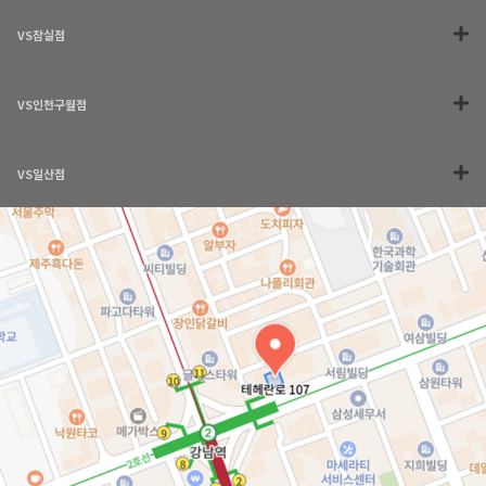
VS잠실점
VS인천구월점
VS일산점