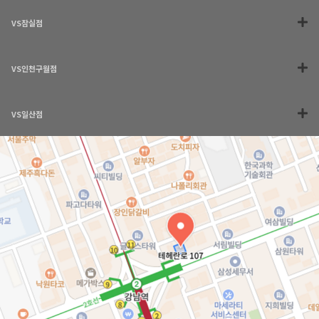
VS잠실점
VS인천구월점
VS일산점