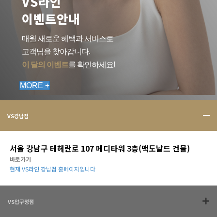
VS라인
이벤트안내
매월 새로운 혜택과 서비스로
고객님을 찾아갑니다.
이 달의 이벤트
를 확인하세요!
MORE +
VS강남점
서울 강남구 테헤란로 107 메디타워 3층(맥도날드 건물)
바로가기
현재 VS라인 강남점 홈페이지입니다
VS압구정점