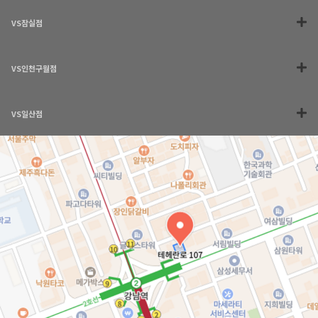
VS잠실점
VS인천구월점
VS일산점