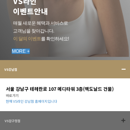
VS라인
이벤트안내
매월 새로운 혜택과 서비스로
고객님을 찾아갑니다.
이 달의 이벤트
를 확인하세요!
MORE +
VS강남점
서울 강남구 테헤란로 107 메디타워 3층(맥도날드 건물)
바로가기
현재 VS라인 강남점 홈페이지입니다
VS압구정점