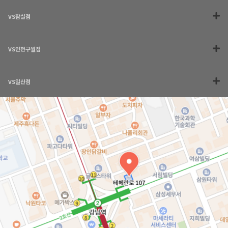
VS잠실점
VS인천구월점
VS일산점