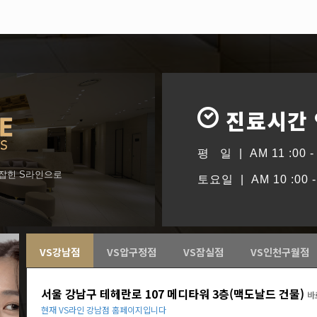
진료시간
평 일 | AM 11 :00 - 
형잡힌 S라인으로
토요일 | AM 10 :00 - 
VS강남점
VS압구정점
VS잠실점
VS인천구월점
서울 강남구 테헤란로 107 메디타워 3층(맥도날드 건물)
바
현재 VS라인 강남점 홈페이지입니다