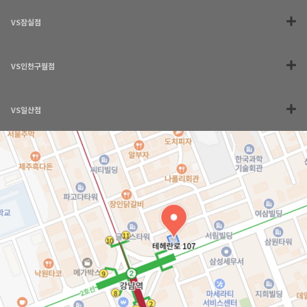
VS잠실점
VS인천구월점
VS일산점