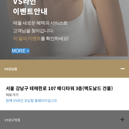
VS라인
이벤트안내
매월 새로운 혜택과 서비스로
고객님을 찾아갑니다.
이 달의 이벤트
를 확인하세요!
MORE +
VS강남점
서울 강남구 테헤란로 107 메디타워 3층(맥도날드 건물)
바로가기
현재 VS라인 강남점 홈페이지입니다
VS압구정점