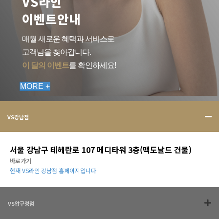
VS라인
이벤트안내
매월 새로운 혜택과 서비스로
고객님을 찾아갑니다.
이 달의 이벤트
를 확인하세요!
MORE +
VS강남점
서울 강남구 테헤란로 107 메디타워 3층(맥도날드 건물)
바로가기
현재 VS라인 강남점 홈페이지입니다
VS압구정점