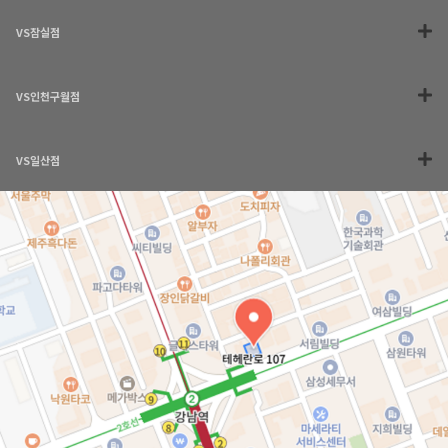
VS잠실점
VS인천구월점
VS일산점