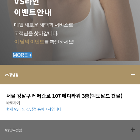
VS라인
이벤트안내
매월 새로운 혜택과 서비스로
고객님을 찾아갑니다.
이 달의 이벤트
를 확인하세요!
MORE +
VS강남점
서울 강남구 테헤란로 107 메디타워 3층(맥도날드 건물)
바로가기
현재 VS라인 강남점 홈페이지입니다
VS압구정점