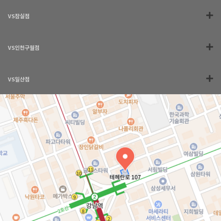
VS잠실점
VS인천구월점
VS일산점