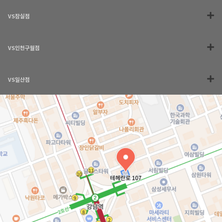
VS잠실점
VS인천구월점
VS일산점