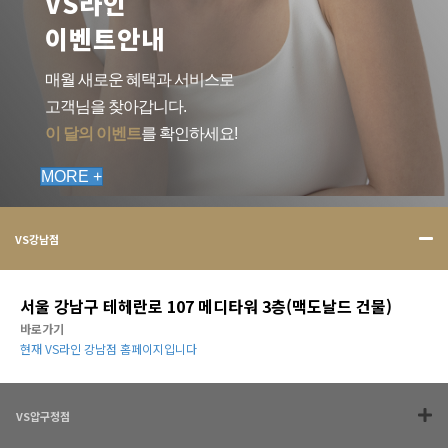
VS라인
이벤트안내
매월 새로운 혜택과 서비스로
고객님을 찾아갑니다.
이 달의 이벤트
를 확인하세요!
MORE +
VS강남점
서울 강남구 테헤란로 107 메디타워 3층(맥도날드 건물)
바로가기
현재 VS라인 강남점 홈페이지입니다
VS압구정점