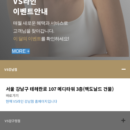
VS라인
이벤트안내
매월 새로운 혜택과 서비스로
고객님을 찾아갑니다.
이 달의 이벤트
를 확인하세요!
MORE +
VS강남점
서울 강남구 테헤란로 107 메디타워 3층(맥도날드 건물)
바로가기
현재 VS라인 강남점 홈페이지입니다
VS압구정점