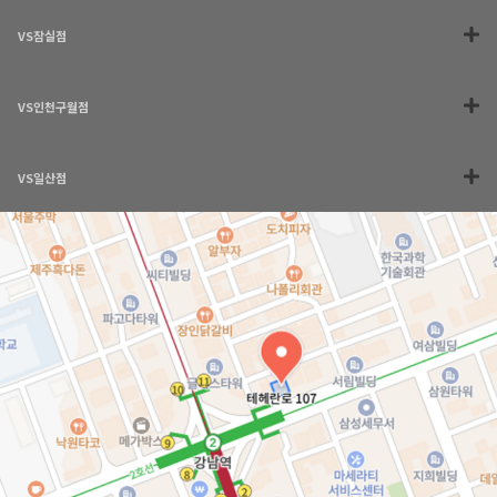
VS잠실점
VS인천구월점
VS일산점