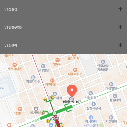
VS잠실점
VS인천구월점
VS일산점