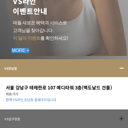
VS라인
이벤트안내
매월 새로운 혜택과 서비스로
고객님을 찾아갑니다.
이 달의 이벤트
를 확인하세요!
MORE +
VS강남점
서울 강남구 테헤란로 107 메디타워 3층(맥도날드 건물)
바로가기
현재 VS라인 강남점 홈페이지입니다
VS압구정점