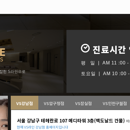
진료시간
평 일 | AM 11 :00 - 
형잡힌 S라인으로
토요일 | AM 10 :00 - 
VS강남점
VS압구정점
VS잠실점
VS인천구월점
서울 강남구 테헤란로 107 메디타워 3층(맥도날드 건물)
바
현재 VS라인 강남점 홈페이지입니다