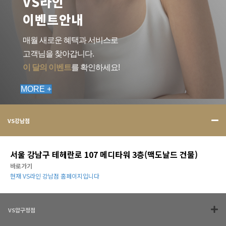
VS라인
이벤트안내
매월 새로운 혜택과 서비스로
고객님을 찾아갑니다.
이 달의 이벤트
를 확인하세요!
MORE +
VS강남점
서울 강남구 테헤란로 107 메디타워 3층(맥도날드 건물)
바로가기
현재 VS라인 강남점 홈페이지입니다
VS압구정점