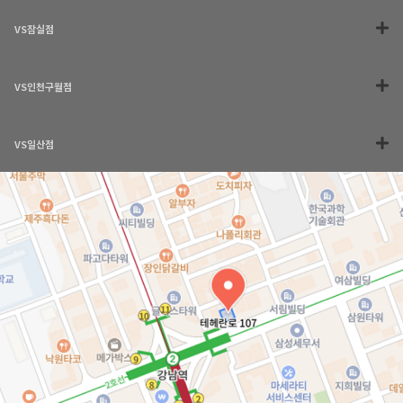
VS잠실점
VS인천구월점
VS일산점