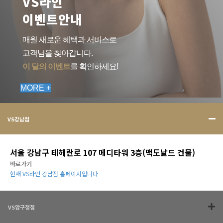
VS라인
이벤트안내
매월 새로운 혜택과 서비스로
고객님을 찾아갑니다.
이 달의 이벤트
를 확인하세요!
MORE +
VS강남점
서울 강남구 테헤란로 107 메디타워 3층(맥도날드 건물)
바로가기
현재 VS라인 강남점 홈페이지입니다
VS압구정점