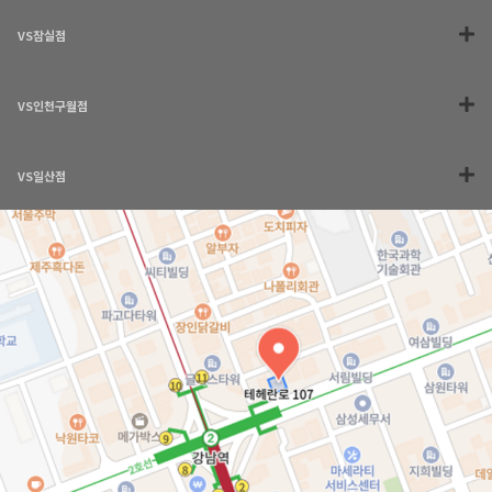
VS잠실점
VS인천구월점
VS일산점