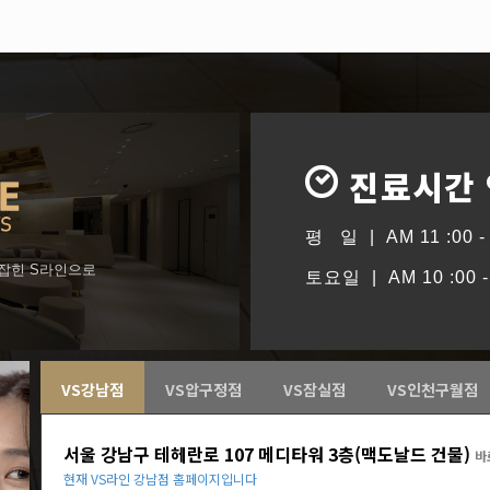
진료시간
평 일 | AM 11 :00 - 
형잡힌 S라인으로
토요일 | AM 10 :00 - 
VS강남점
VS압구정점
VS잠실점
VS인천구월점
서울 강남구 테헤란로 107 메디타워 3층(맥도날드 건물)
바
현재 VS라인 강남점 홈페이지입니다