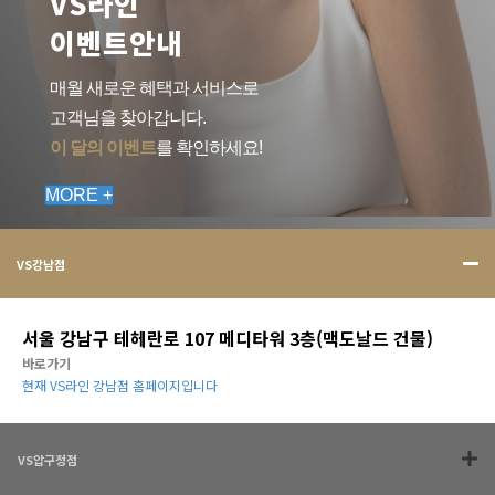
VS라인
이벤트안내
매월 새로운 혜택과 서비스로
고객님을 찾아갑니다.
이 달의 이벤트
를 확인하세요!
MORE +
VS강남점
서울 강남구 테헤란로 107 메디타워 3층(맥도날드 건물)
바로가기
현재 VS라인 강남점 홈페이지입니다
VS압구정점