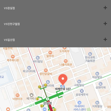
VS잠실점
VS인천구월점
VS일산점