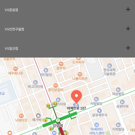
VS잠실점
VS인천구월점
VS일산점