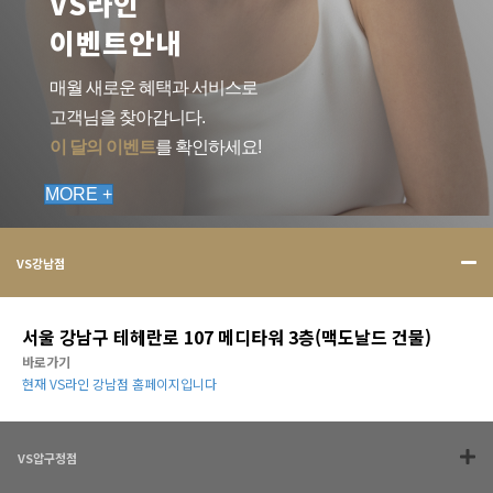
VS라인
이벤트안내
매월 새로운 혜택과 서비스로
고객님을 찾아갑니다.
이 달의 이벤트
를 확인하세요!
MORE +
VS강남점
서울 강남구 테헤란로 107 메디타워 3층(맥도날드 건물)
바로가기
현재 VS라인 강남점 홈페이지입니다
VS압구정점