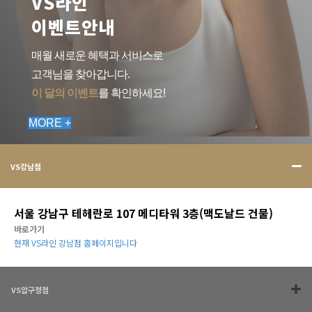
VS라인
이벤트안내
매월 새로운 혜택과 서비스로
고객님을 찾아갑니다.
이 달의 이벤트
를 확인하세요!
MORE +
VS강남점
서울 강남구 테헤란로 107 메디타워 3층(맥도날드 건물)
바로가기
현재 VS라인 강남점 홈페이지입니다
VS압구정점