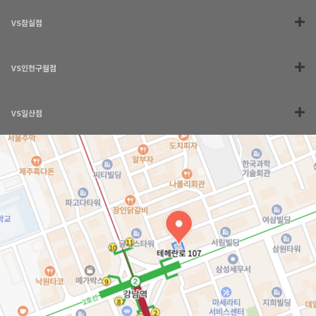
VS잠실점
VS인천구월점
VS일산점