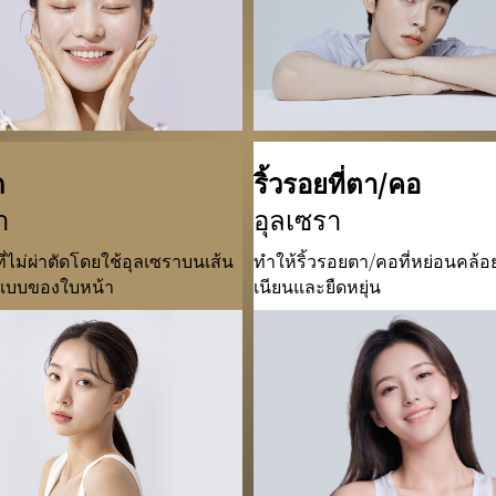
ก
ริ้วรอยที่ตา/คอ
า
อุลเซรา
ี่ไม่ผ่าตัดโดยใช้อุลเซราบนเส้น
ทำให้ริ้วรอยตา/คอที่หย่อนคล้อ
ณ์แบบของใบหน้า
เนียนและยืดหยุ่น