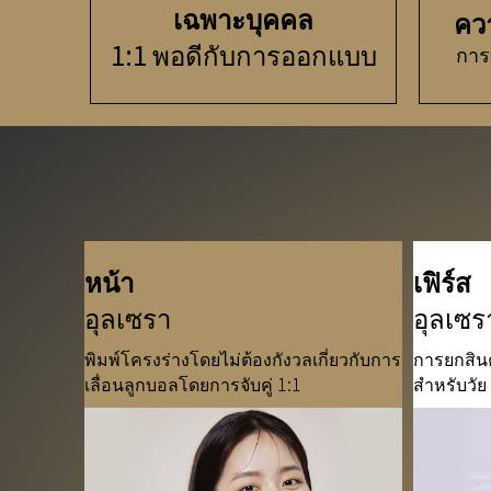
เฉพาะบุคคล
คว
1:1 พอดีกับการออกแบบ
การ
หน้า
เฟิร์ส
อุลเซรา
อุลเซร
พิมพ์โครงร่างโดยไม่ต้องกังวลเกี่ยวกับการ
การยกสิน
เลื่อนลูกบอลโดยการจับคู่ 1:1
สำหรับวัย 