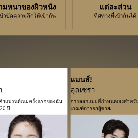
ามหนาของผิวหนัง
แต่ละส่วน
บำบัดความลึกให้เข้ากัน
ทิศทางที่เข้ากันได้
แมนส์!
า
อุลเซรา
ค้าแบรนด์เนมครั้งแรกของฉัน
การออกแบบที่กำหนดเองสำหรับ
20 ปี
เกณฑ์การยกผู้ชาย.