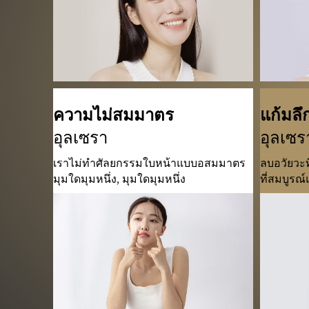
ความไม่สมมาตร
แก้มลึ
อุลเซรา
อุลเซร
เราไม่ทำศัลยกรรมใบหน้าแบบอสมมาตร
ลบอวัยวะท
มุมใดมุมหนึ่ง, มุมใดมุมหนึ่ง
ที่สมบูร