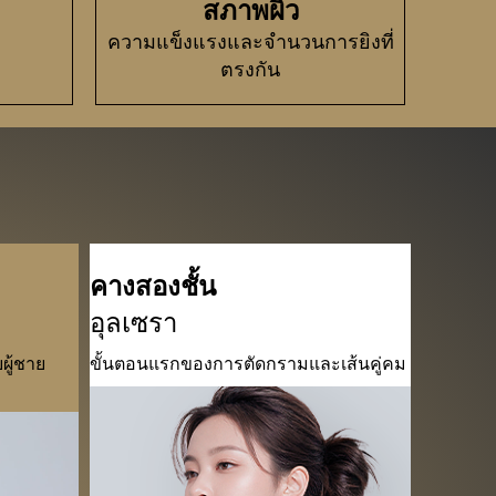
สภาพผิว
ความแข็งแรงและจำนวนการยิงที่
ตรงกัน
คางสองชั้น
อุลเซรา
ผู้ชาย
ขั้นตอนแรกของการตัดกรามและเส้นคู่คม