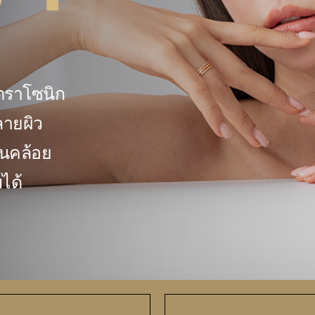
ลตราโซนิก
ลายผิว
อนคล้อย
ได้