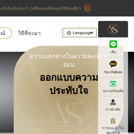
กักกันเป็นประจำ | ทรีทเมนท์ทั้งหมดใช้ห้องเดียว
รณ์
วิธีที่จะมา
Language
เส้น
ความแตกต่างในความละเอียด
อ่อน
ช่อง Kakao
ออกแบบความ
ประทับใจ
นาเวอร์ทอล์ค
การผ่าตัด
การแนะนำโรง
พยาบาล